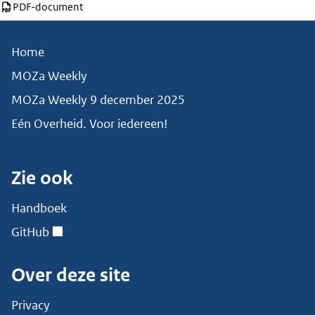
Download deze pagina als
PDF-document
Home
MOZa Weekly
MOZa Weekly 9 december 2025
Eén Overheid. Voor iedereen!
Zie ook
Handboek
GitHub
Over deze site
Privacy