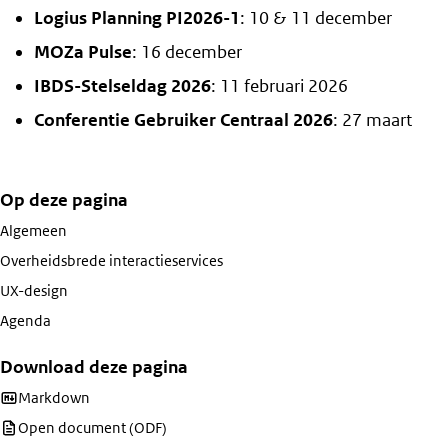
Logius Planning PI2026-1
: 10 & 11 december
MOZa Pulse
: 16 december
IBDS-Stelseldag 2026
: 11 februari 2026
Conferentie Gebruiker Centraal 2026
: 27 maart
Op deze pagina
Algemeen
Overheidsbrede interactieservices
UX-design
Agenda
Download deze pagina
Download deze pagina als
Markdown
Download deze pagina als
Open document (ODF)