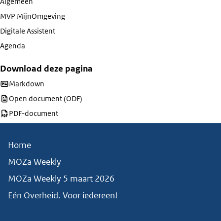
Algemeen
MVP MijnOmgeving
Digitale Assistent
Agenda
Download deze pagina
Download deze pagina als
Markdown
Download deze pagina als
Open document (ODF)
Download deze pagina als
PDF-document
Home
MOZa Weekly
MOZa Weekly 5 maart 2026
Eén Overheid. Voor iedereen!