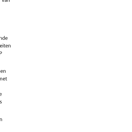
ande
eiten
P
len
 met
e
s
n