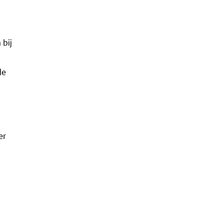
 bij
de
er