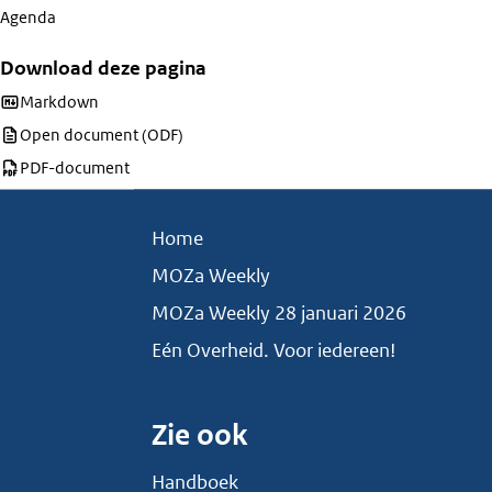
Agenda
Download deze pagina
Download deze pagina als
Markdown
Download deze pagina als
Open document (ODF)
Download deze pagina als
PDF-document
Home
MOZa Weekly
MOZa Weekly 28 januari 2026
Eén Overheid. Voor iedereen!
Zie ook
Handboek