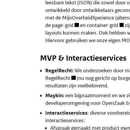
leesbare tekst (JSON) die zowel door
ontwikkeld door ontwikkelaars gecon
met de MijnOverheidXperience (alterna
de
page-grid
en
container-grid
zi
layouts kunnen maken. Ook hebben we 
Hiervoor gebruiken we onze eigen MOZ
MVP & Interactieservices
RegelRecht:
We onderzoeken door mi
RegelRecht
(nu nog gericht op burg
resultaten zijn veelbelovend.
Maykin:
een bijpraatmoment en we zij
developeromgeving voor OpenZaak &
Interactieservices
: diverse voorbere
interactieservices:
Afspraak gemaakt met product ow