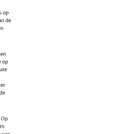
s op
an de
on
 en
e op
ate
er
 de
. Op
om
r van