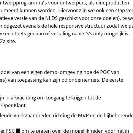
 ontwerpprogramma’s voor ontwerpers, als eindproducten
sumeerd kunnen worden. Hiervoor zijn we ook een stap ve
tieve versie van de NLDS geschikt voor onze doelen), te w
jn opgezet evenals de hele responsive structuur zodat we p
een toets gedaan of vertaling naar CSS only mogelijk is.
a site.
ddel van een eigen demo-omgeving hoe de POC van
ers) van toepassing kan zijn op ondernemers. De eerste
n in afwachting om toegang te krijgen tot de
 OpenKlant.
idende werkzaamheden richting de MVP en de bijbehorend
ner
FSC
om te praten over de mogelijkheden voor het in