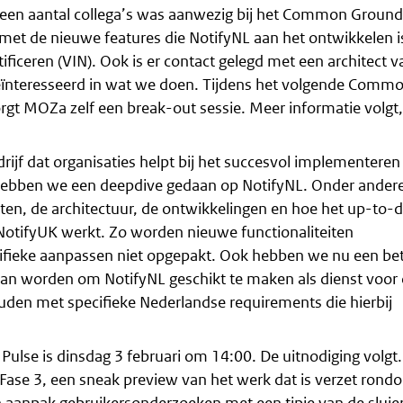
 een aantal collega’s was aanwezig bij het Common Ground
 met de nieuwe features die NotifyNL aan het ontwikkelen i
tificeren (VIN). Ook is er contact gelegd met een architect v
ïnteresseerd in wat we doen. Tijdens het volgende Comm
rgt MOZa zelf een break-out sessie. Meer informatie volgt,
rijf dat organisaties helpt bij het succesvol implementeren
 hebben we een deepdive gedaan op NotifyNL. Onder ander
en, de architectuur, de ontwikkelingen en hoe het up-to-d
NotifyUK werkt. Zo worden nieuwe functionaliteiten
ieke aanpassen niet opgepakt. Ook hebben we nu een bet
aan worden om NotifyNL geschikt te maken als dienst voor
uden met specifieke Nederlandse requirements die hierbij
ulse is dinsdag 3 februari om 14:00. De uitnodiging volgt
Fase 3, een sneak preview van het werk dat is verzet rond
n aanpak gebruikersonderzoeken met een tipje van de sluie