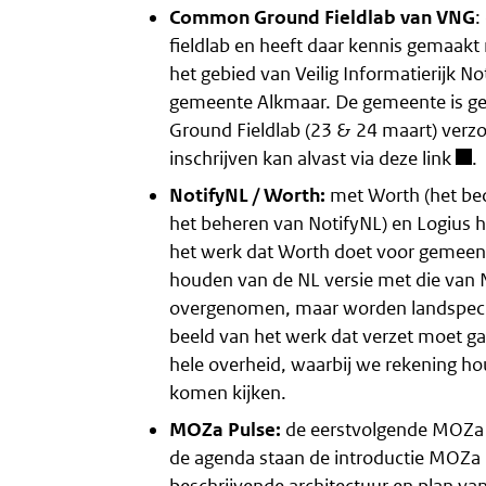
Common Ground Fieldlab van VNG
:
fieldlab en heeft daar kennis gemaakt
het gebied van Veilig Informatierijk No
gemeente Alkmaar. De gemeente is ge
Ground Fieldlab (23 & 24 maart) verzo
inschrijven kan alvast via
deze link
.
NotifyNL / Worth:
met Worth (het bed
het beheren van NotifyNL) en Logius
het werk dat Worth doet voor gemeent
houden van de NL versie met die van 
overgenomen, maar worden landspecif
beeld van het werk dat verzet moet g
hele overheid, waarbij we rekening ho
komen kijken.
MOZa Pulse:
de eerstvolgende MOZa P
de agenda staan de introductie MOZa 
beschrijvende architectuur en plan va