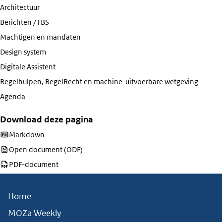
Architectuur
Berichten / FBS
Machtigen en mandaten
Design system
Digitale Assistent
Regelhulpen, RegelRecht en machine-uitvoerbare wetgeving
Agenda
Download deze pagina
Download deze pagina als
Markdown
Download deze pagina als
Open document (ODF)
Download deze pagina als
PDF-document
Home
MOZa Weekly