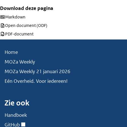
Download deze pagina
Download deze pagina als
Markdown
Download deze pagina als
Open document (ODF)
Download deze pagina als
PDF-document
Home
MOZa Weekly
MOZa Weekly 21 januari 2026
Eén Overheid. Voor iedereen!
Zie ook
Handboek
GitHub