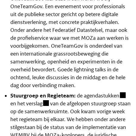
OneTeamGov. Een evenement voor professionals
uit de publieke sector gericht op betere digitale
dienstverlening, met concrete praktijkverhalen.
Onder andere het Federatief Datastelsel, maar ook
de profielservice waar we met MOZa aan werken is
voorbijgekomen. OneTeamGov is onderdeel van
een internationale grassrootsbeweging die
samenwerking, openheid en experimenten in de
overheid bevordert. Goede lightning talks in de
ochtend, leuke discussies in de middag en de hele
dag door verbinding maken.
(beslo
Stuurgroep en Regieteam:
de
agendastukken
(besloten omgeving)
en het
verslag
van de afgelopen stuurgroep staan
op de samenwerkruimte. Ook kwam vorige week
het regieteam bij elkaar. We hebben onder andere
stilgestaan bij de status van de implementatie van
WEMBV bij de MOZa-koplopers, de juridische