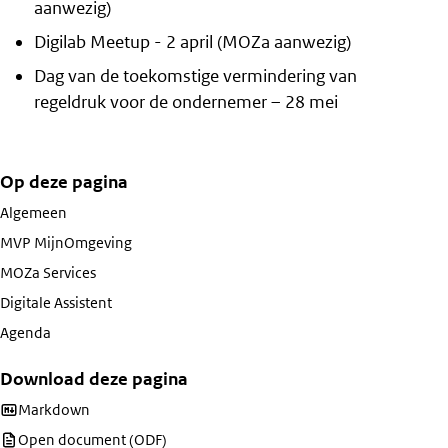
aanwezig)
Digilab Meetup - 2 april (MOZa aanwezig)
Dag van de toekomstige vermindering van
regeldruk voor de ondernemer – 28 mei
Op deze pagina
Algemeen
MVP MijnOmgeving
MOZa Services
Digitale Assistent
Agenda
Download deze pagina
Download deze pagina als
Markdown
Download deze pagina als
Open document (ODF)