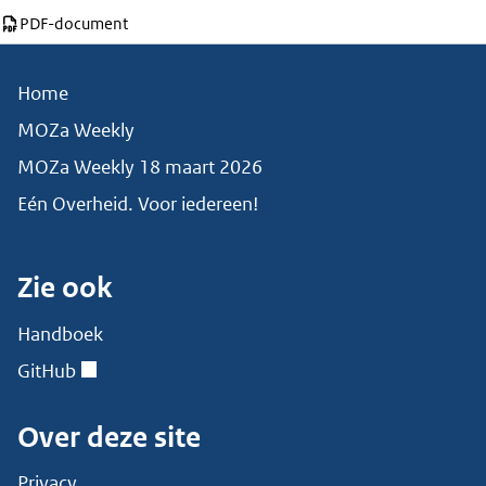
Download deze pagina als
PDF-document
Home
MOZa Weekly
MOZa Weekly 18 maart 2026
Eén Overheid. Voor iedereen!
Zie ook
Handboek
GitHub
Over deze site
Privacy