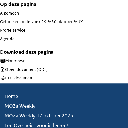
Op deze pagina
Algemeen
Gebruikersonderzoek 29 & 30 oktober & UX
Profielservice
Agenda
Download deze pagina
Download deze pagina als
Markdown
Download deze pagina als
Open document (ODF)
Download deze pagina als
PDF-document
Home
MOZa Weekly
MOZa Weekly 17 oktober 2025
Eén Overheid. Voor iedereen!