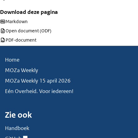
Download deze pagina
Download deze pagina als
Markdown
Download deze pagina als
Open document (ODF)
Download deze pagina als
PDF-document
Home
MOZa Weekly
MOZa Weekly 15 april 2026
Eén Overheid. Voor iedereen!
Zie ook
Handboek