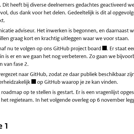
Dit heeft bij diverse deelnemers gedachtes geactiveerd we
vol, dus dank voor het delen. Gedeeltelijk is dit al opgevolg
kt.
nicatie adviseur. Het inwerken is begonnen, en daarnaast 
len graag kort en krachtig uitleggen waar we voor staan.
naf nu te volgen op ons
GitHub project board
. Er staat e
n is er en we gaan het nog verbeteren. Zo gaan we bijvoor
n van fase 2.
gezet naar GitHub, zodat ze daar publiek beschikbaar zijn
erheidzakelijk
op GitHub waarop je ze kan vinden.
oadmap op te stellen is gestart. Er is een vragenlijst opges
 het regieteam. In het volgende overleg op 6 november leg
e 1