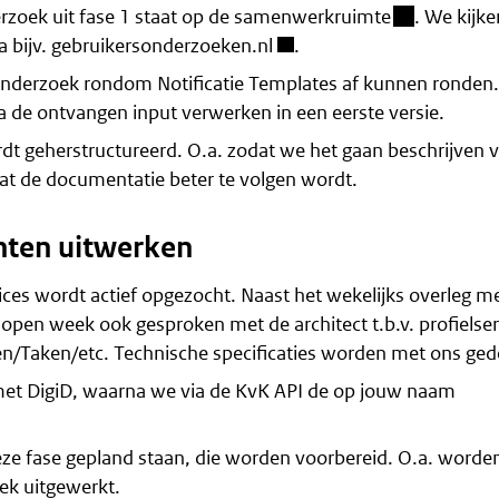
(besloten o
zoek uit fase 1 staat op
de samenwerkruimte
. We kijk
 bijv.
gebruikersonderzoeken.nl
.
nderzoek rondom Notificatie Templates af kunnen ronden
 de ontvangen input verwerken in een eerste versie.
t geherstructureerd. O.a. zodat we het gaan beschrijven v
 dat de documentatie beter te volgen wordt.
nten uitwerken
s wordt actief opgezocht. Naast het wekelijks overleg m
n week ook gesproken met de architect t.b.v. profielser
en/Taken/etc. Technische specificaties worden met ons ged
met DigiD, waarna we via de KvK API de op jouw naam
ze fase gepland staan, die worden voorbereid. O.a. worden
ek uitgewerkt.