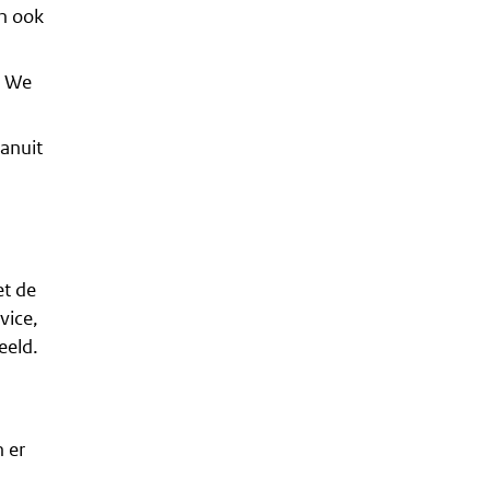
mgeving)
en ook
. We
anuit
et de
vice,
eeld.
 er