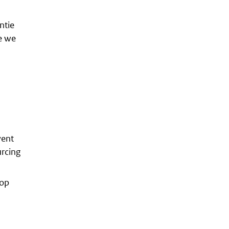
ntie
oe we
ent
urcing
 op