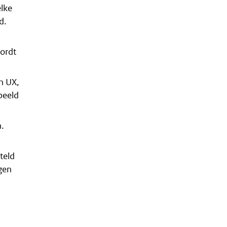
lke
d.
wordt
en UX,
beeld
.
teld
gen