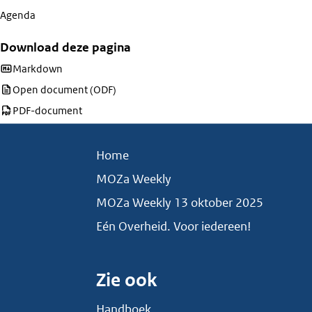
Agenda
Download deze pagina
Download deze pagina als
Markdown
Download deze pagina als
Open document (ODF)
Download deze pagina als
PDF-document
Home
MOZa Weekly
MOZa Weekly 13 oktober 2025
Eén Overheid. Voor iedereen!
Zie ook
Handboek