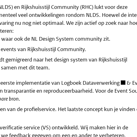
LDS) en Rijkshuisstijl Community (RHC) lukt voor deze
menteel veel ontwikkelingen rondom NLDS. Hoewel de inte
varing nu nog niet optimaal. We zijn actief op zoek naar h
teren:
, waar ook de NL Design System community zit.
events van Rijkshuisstijl Community.
t gemigreerd naar het design system van Rijkshuisstijl
 samen met dit team.
n eerste implementatie van
Logboek Dataverwerking
& Ev
aan transparantie en reproduceerbaarheid. Voor de Event So
bare bron
.
ven van de profielservice. Het laatste concept kun je vinden
rificatie service (VS) ontwikkeld. Wij maken hier in de
 we feedback gegeven om een en ander te verbeteren.