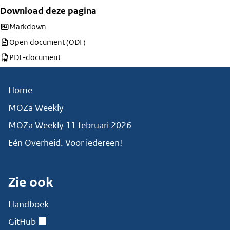
Download deze pagina
Download deze pagina als
Markdown
Download deze pagina als
Open document (ODF)
Download deze pagina als
PDF-document
Home
MOZa Weekly
MOZa Weekly 11 februari 2026
Eén Overheid. Voor iedereen!
Zie ook
Handboek
GitHub