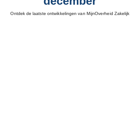
december
Ontdek de laatste ontwikkelingen van MijnOverheid Zakelijk
MOZa
Pulse
van
2
december
Ontdek